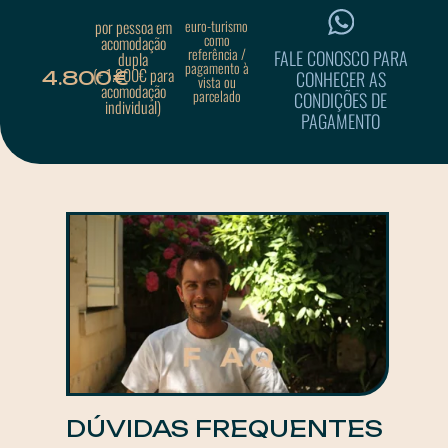
por pessoa em
euro-turismo
como
acomodação
referência /
FALE CONOSCO PARA
dupla
pagamento à
(+ 1.200€ para
CONHECER AS
4.800€
vista ou
acomodação
parcelado
CONDIÇÕES DE
individual)
PAGAMENTO
DÚVIDAS FREQUENTES